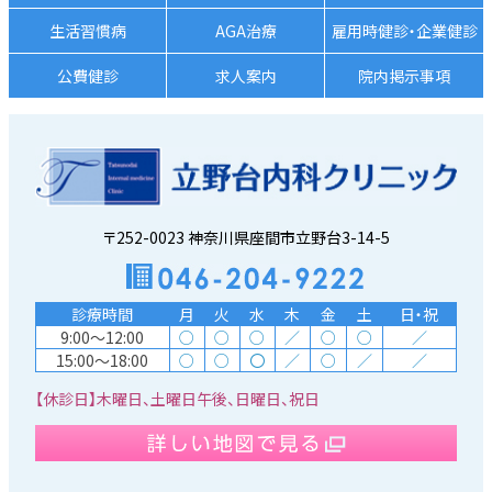
生活習慣病
AGA治療
雇用時健診・企業健診
公費健診
求人案内
院内掲示事項
〒252-0023 神奈川県座間市立野台3-14-5
診療時間
月
火
水
木
金
土
日・祝
9:00～12:00
○
○
○
／
○
○
／
15:00～18:00
○
○
〇
／
○
／
／
【休診日】木曜日、土曜日午後、日曜日、祝日